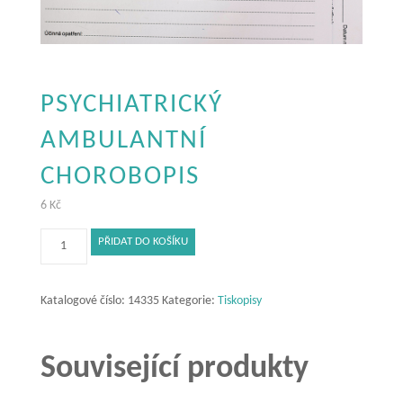
PSYCHIATRICKÝ
AMBULANTNÍ
CHOROBOPIS
6
Kč
Psychiatrický
PŘIDAT DO KOŠÍKU
ambulantní
chorobopis
množství
Katalogové číslo:
14335
Kategorie:
Tiskopisy
Související produkty