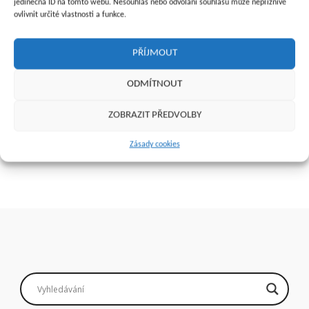
jedinečná ID na tomto webu. Nesouhlas nebo odvolání souhlasu může nepříznivě
ovlivnit určité vlastnosti a funkce.
PŘÍJMOUT
Návrh na lázeňskou léčebně
Průkazka pro těhotné
ODMÍTNOUT
rehabilitační péči
12
Kč
8
Kč
ZOBRAZIT PŘEDVOLBY
Přidat do košíku
Přidat do košíku
Zásady cookies