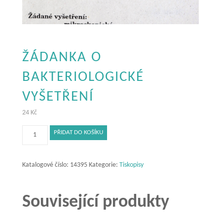
ŽÁDANKA O
BAKTERIOLOGICKÉ
VYŠETŘENÍ
24
Kč
Žádanka
PŘIDAT DO KOŠÍKU
o
bakteriologické
vyšetření
Katalogové číslo:
14395
Kategorie:
Tiskopisy
množství
Související produkty