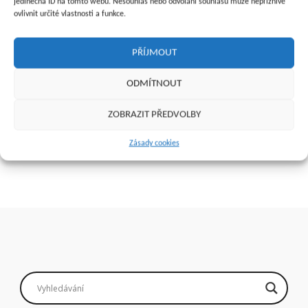
jedinečná ID na tomto webu. Nesouhlas nebo odvolání souhlasu může nepříznivě
ovlivnit určité vlastnosti a funkce.
PŘÍJMOUT
Recept – volné listy do PC
Seznam očkovanců (starší)
ODMÍTNOUT
(blok po 100 ks)
30
Kč
3
Kč
ZOBRAZIT PŘEDVOLBY
Přidat do košíku
Přidat do košíku
Zásady cookies