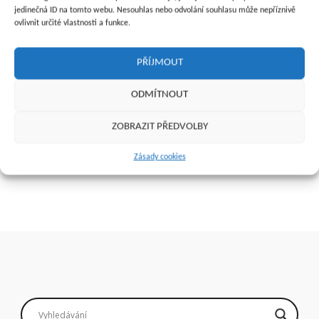
jedinečná ID na tomto webu. Nesouhlas nebo odvolání souhlasu může nepříznivě
ovlivnit určité vlastnosti a funkce.
PŘÍJMOUT
Žádanka o schválení
Seznam očkovanců (starší)
ODMÍTNOUT
(povolení) výkonu – léčiva –
ZP – ostatní
68
Kč
3
Kč
ZOBRAZIT PŘEDVOLBY
Zásady cookies
Přidat do košíku
Přidat do košíku