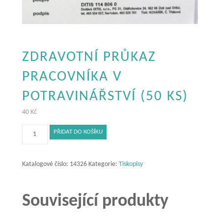
ZDRAVOTNÍ PRŮKAZ
PRACOVNÍKA V
POTRAVINÁŘSTVÍ (50 KS)
40
Kč
Zdravotní
PŘIDAT DO KOŠÍKU
průkaz
pracovníka
v
Katalogové číslo:
14326
Kategorie:
Tiskopisy
potravinářství
(50
Související produkty
ks)
množství