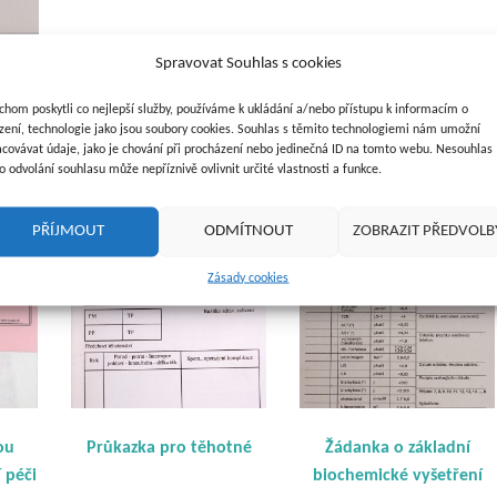
-
léčiva
Spravovat Souhlas s cookies
-
ZP
chom poskytli co nejlepší služby, používáme k ukládání a/nebo přístupu k informacím o
ízení, technologie jako jsou soubory cookies. Souhlas s těmito technologiemi nám umožní
-
acovávat údaje, jako je chování při procházení nebo jedinečná ID na tomto webu. Nesouhlas
ostatní
o odvolání souhlasu může nepříznivě ovlivnit určité vlastnosti a funkce.
množství
PŘÍJMOUT
ODMÍTNOUT
ZOBRAZIT PŘEDVOLB
Zásady cookies
ou
Průkazka pro těhotné
Žádanka o základní
 péči
biochemické vyšetření