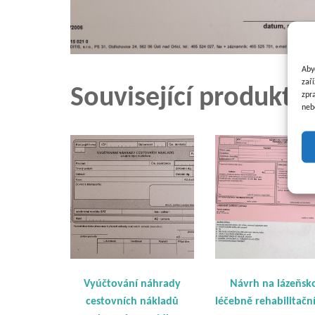
Aby
zař
Související produkty
zpr
neb
Vyúčtování náhrady
Návrh na lázeňsk
cestovních nákladů
léčebně rehabilitační