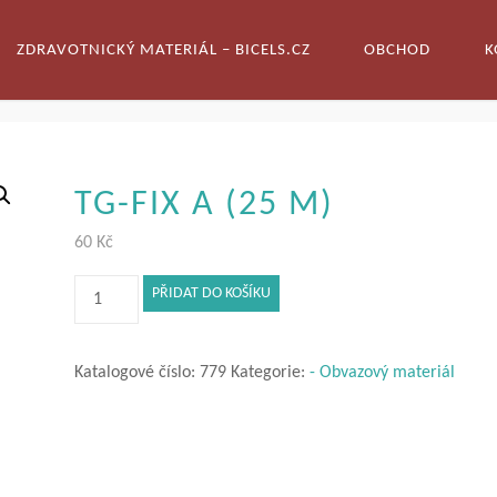
ZDRAVOTNICKÝ MATERIÁL – BICELS.CZ
OBCHOD
K
TG-FIX A (25 M)
60
Kč
TG-
PŘIDAT DO KOŠÍKU
FIX
A
(25
Katalogové číslo:
779
Kategorie:
- Obvazový materiál
m)
množství