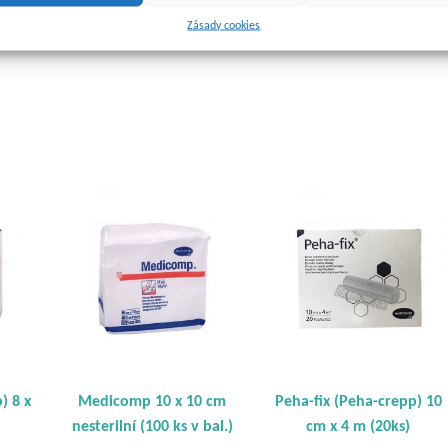
midem a zkadeřené polyamidové niti. Bílá, bez optických bělidel,
Zásady cookies
růměr je možno až 15násobně roztáhnout, lze prát a sterilizovat
) 8 x
Medicomp 10 x 10 cm
Peha-fix (Peha-crepp) 10
nesterilní (100 ks v bal.)
cm x 4 m (20ks)