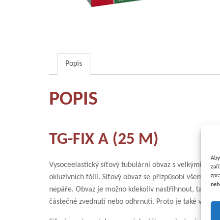
Popis
POPIS
TG-FIX A (25 M)
Aby
Vysoceelastický síťový tubulární obvaz s velkými oky k
zař
zpr
okluzivních fólií. Síťový obvaz se přizpůsobí všem tva
neb
nepáře. Obvaz je možno kdekoliv nastřihnout, tato mís
částečné zvednutí nebo odhrnutí. Proto je také vhodn