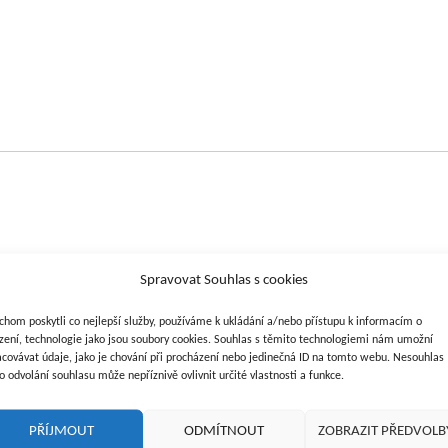
Spravovat Souhlas s cookies
chom poskytli co nejlepší služby, používáme k ukládání a/nebo přístupu k informacím o
 jednoduché a rychlé fixaci všech druhů krytí ran, také k aplikaci
ízení, technologie jako jsou soubory cookies. Souhlas s těmito technologiemi nám umožní
acovávat údaje, jako je chování při procházení nebo jedinečná ID na tomto webu. Nesouhlas
rům těla bez tvorby záhybů, nestahuje, neobtěžuje. Materiál se
o odvolání souhlasu může nepříznivě ovlivnit určité vlastnosti a funkce.
ta se dále netrhají. Pro revizi rány a výměnu obvazů většinou stačí
ý pro domácí péči.
PŘÍJMOUT
ODMÍTNOUT
ZOBRAZIT PŘEDVOLB