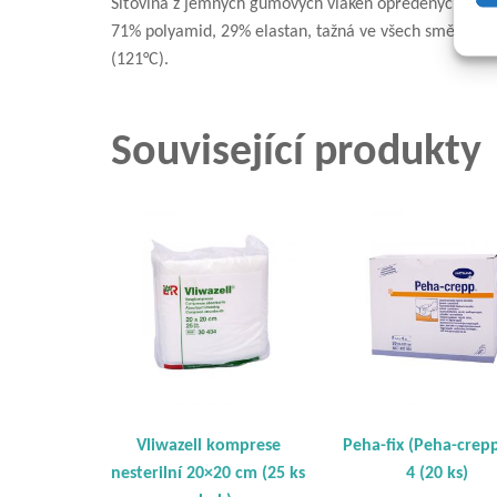
Síťovina z jemných gumových vláken opředených polya
71% polyamid, 29% elastan, tažná ve všech směrech, p
(121°C).
Související produkty
Vliwazell komprese
Peha-fix (Peha-crepp
nesterilní 20×20 cm (25 ks
4 (20 ks)