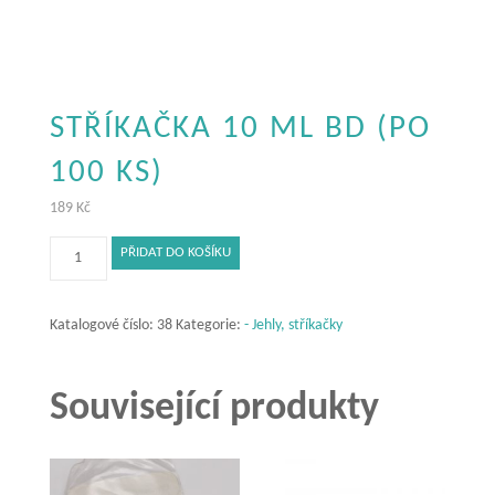
STŘÍKAČKA 10 ML BD (PO
100 KS)
189
Kč
Stříkačka
PŘIDAT DO KOŠÍKU
10
ml
BD
Katalogové číslo:
38
Kategorie:
- Jehly, stříkačky
(po
100
Související produkty
ks)
množství