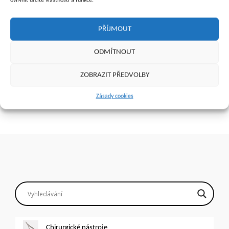
ovlivnit určité vlastnosti a funkce.
PŘÍJMOUT
Jehla injekční BD fialová 24G
jehla chir. GE 3 (12 ks) č.
0,55 x 25 mm
EY8603
ODMÍTNOUT
90
Kč
300
Kč
ZOBRAZIT PŘEDVOLBY
Přidat do košíku
Přidat do košíku
Zásady cookies
Chirurgické nástroje