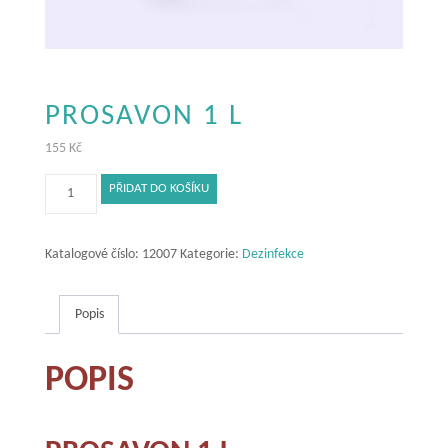
PROSAVON 1 L
155
Kč
Prosavon
PŘIDAT DO KOŠÍKU
1
l
množství
Katalogové číslo:
12007
Kategorie:
Dezinfekce
Popis
POPIS