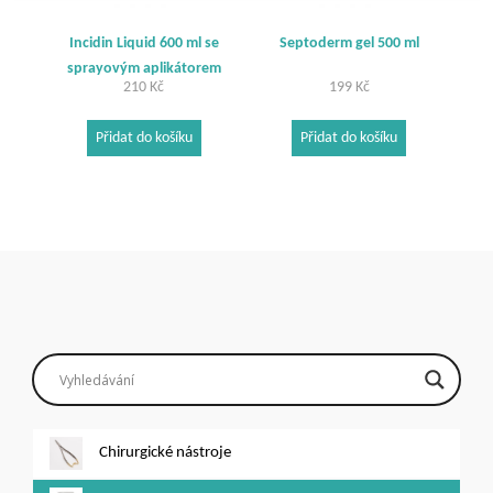
Incidin Liquid 600 ml se
Septoderm gel 500 ml
sprayovým aplikátorem
210
Kč
199
Kč
Přidat do košíku
Přidat do košíku
Chirurgické nástroje