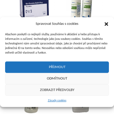
Spravovat Souhlas s cookies
Abychom poskytli co nejlepší služby, používáme k ukládání a/nebo přístupu k
Webcol 3,3 x 3,1 cm (200 ks)
Desprej 500 ml s
informacím o zařízení, technologie jako jsou soubory cookies. Souhlas s těmito
rozprašovačem
technologiemi nám umožní zpracovávat údaje, jako je chování při procházení nebo
150
Kč
220
Kč
jedinečná ID na tomto webu. Nesouhlas nebo odvolání souhlasu může nepříznivě
ovlivnit určité vlastnosti a funkce.
Přidat do košíku
Přidat do košíku
PŘÍJMOUT
ODMÍTNOUT
ZOBRAZIT PŘEDVOLBY
Zásady cookies