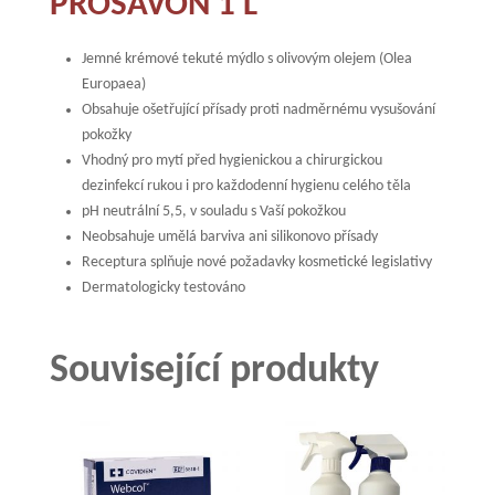
PROSAVON 1 L
Jemné krémové tekuté mýdlo s olivovým olejem (Olea
Europaea)
Obsahuje ošetřující přísady proti nadměrnému vysušování
pokožky
Vhodný pro mytí před hygienickou a chirurgickou
dezinfekcí rukou i pro každodenní hygienu celého těla
pH neutrální 5,5, v souladu s Vaší pokožkou
Neobsahuje umělá barviva ani silikonovo přísady
Receptura splňuje nové požadavky kosmetické legislativy
Dermatologicky testováno
Související produkty