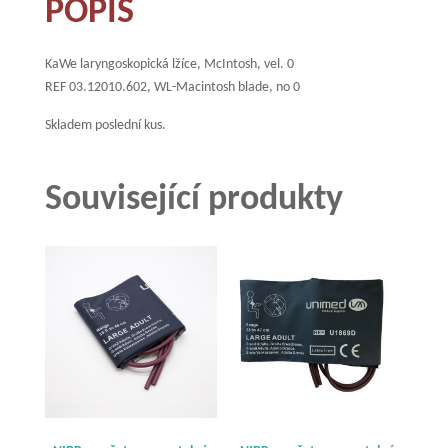
0
POPIS
množství
KaWe laryngoskopická lžíce, McIntosh, vel. 0
REF 03.12010.602, WL-Macintosh blade, no 0
Skladem poslední kus.
Související produkty