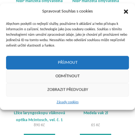
NIBP manžeta omyvatelná
NIBP manžeta omyvatelná
2trubicová, velká dospělá
2trubicová s vložkou, velká
Spravovat Souhlas s cookies
dospělá
400
Kč
380
Kč
Abychom poskytli co nejlepší služby, používáme k ukládání a/nebo přístupu k
informacím o zařízení, technologie jako jsou soubory cookies. Souhlas s těmito
Přidat do košíku
Přidat do košíku
technologiemi nám umožní zpracovávat údaje, jako je chování při procházení nebo
jedinečná ID na tomto webu. Nesouhlas nebo odvolání souhlasu může nepříznivě
ovlivnit určité vlastnosti a funkce.
PŘÍJMOUT
ODMÍTNOUT
ZOBRAZIT PŘEDVOLBY
Zásady cookies
Lžíce laryngoskopu vláknová
Medela vak 2l
optika McIntosch, vel. č. 1
890
Kč
65
Kč