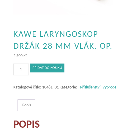
KAWE LARYNGOSKOP
DRŽÁK 28 MM VLÁK. OP.
2 500
Kč
KaWe
PŘIDAT DO KOŠÍKU
laryngoskop
držák
28
Katalogové číslo:
10481_01
Kategorie:
- Příslušenství
,
Výprodej
mm
vlák.
Popis
op.
množství
POPIS