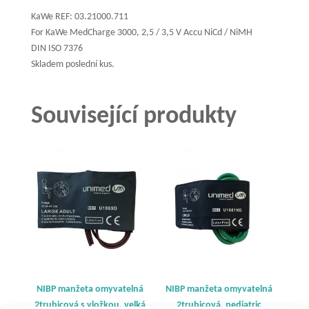
KaWe REF: 03.21000.711
For KaWe MedCharge 3000, 2,5 / 3,5 V Accu NiCd / NiMH
DIN ISO 7376
Skladem poslední kus.
Související produkty
NIBP manžeta omyvatelná
NIBP manžeta omyvatelná
2trubicová s vložkou, velká
2trubicová, pediatric