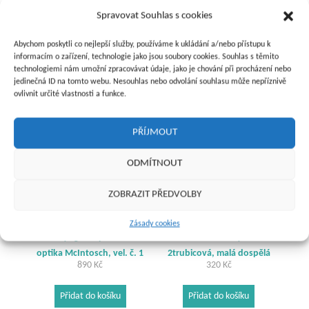
dospělá
Spravovat Souhlas s cookies
380
Kč
300
Kč
Abychom poskytli co nejlepší služby, používáme k ukládání a/nebo přístupu k
Přidat do košíku
Přidat do košíku
informacím o zařízení, technologie jako jsou soubory cookies. Souhlas s těmito
technologiemi nám umožní zpracovávat údaje, jako je chování při procházení nebo
jedinečná ID na tomto webu. Nesouhlas nebo odvolání souhlasu může nepříznivě
ovlivnit určité vlastnosti a funkce.
PŘÍJMOUT
ODMÍTNOUT
ZOBRAZIT PŘEDVOLBY
Zásady cookies
Lžíce laryngoskopu vláknová
NIBP manžeta omyvatelná
optika McIntosch, vel. č. 1
2trubicová, malá dospělá
890
Kč
320
Kč
Přidat do košíku
Přidat do košíku