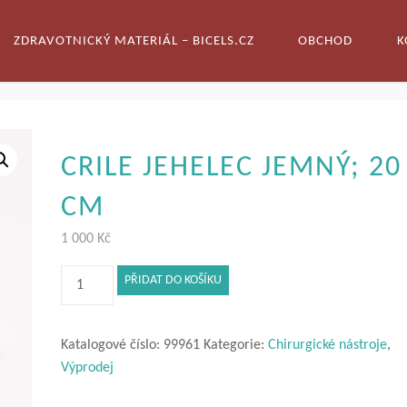
ZDRAVOTNICKÝ MATERIÁL – BICELS.CZ
OBCHOD
K
CRILE JEHELEC JEMNÝ; 20
CM
1 000
Kč
Crile
PŘIDAT DO KOŠÍKU
jehelec
jemný;
20
Katalogové číslo:
99961
Kategorie:
Chirurgické nástroje
,
cm
Výprodej
množství