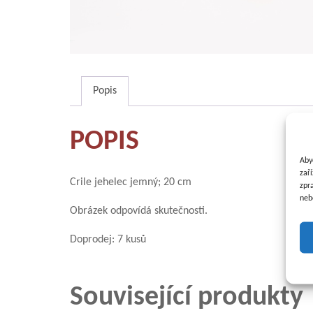
Popis
POPIS
Aby
zař
Crile jehelec jemný; 20 cm
zpr
neb
Obrázek odpovídá skutečnosti.
Doprodej: 7 kusů
Související produkty