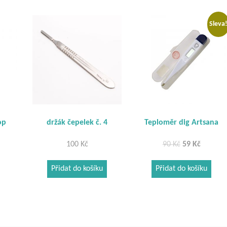
Sleva
op
držák čepelek č. 4
Teploměr dig Artsana
Původní
Aktuální
100
Kč
90
Kč
59
Kč
cena
cena
Přidat do košíku
Přidat do košíku
byla:
je:
90 Kč.
59 Kč.