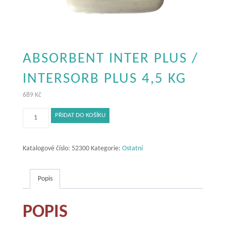
ABSORBENT INTER PLUS /
INTERSORB PLUS 4,5 KG
689
Kč
Absorbent
PŘIDAT DO KOŠÍKU
Inter
plus
/
Katalogové číslo:
52300
Kategorie:
Ostatní
Intersorb
Plus
Popis
4,5
kg
množství
POPIS