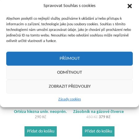
Hydroxid sodný čistý 1000 g
Dávkovač léků Anabox 7 dní
Spravovat Souhlas s cookies
mikroperle
145
Kč
170
Kč
Abychom poskytli co nejlepší služby, používáme k ukládání a/nebo přístupu k
informacím o zařízení, technologie jako jsou soubory cookies. Souhlas s těmito
Přidat do košíku
Přidat do košíku
technologiemi nám umožní zpracovávat údaje, jako je chování při procházení nebo
jedinečná ID na tomto webu. Nesouhlas nebo odvolání souhlasu může nepříznivě
ovlivnit určité vlastnosti a funkce.
Sleva!
PŘÍJMOUT
ODMÍTNOUT
ZOBRAZIT PŘEDVOLBY
Zásady cookies
Ortéza hlezna univ. neoprén.
Zásobník na gázové čtverce
Původní
Aktuální
290
Kč
450
Kč
379
Kč
cena
cena
byla:
je:
Přidat do košíku
Přidat do košíku
450 Kč.
379 Kč.